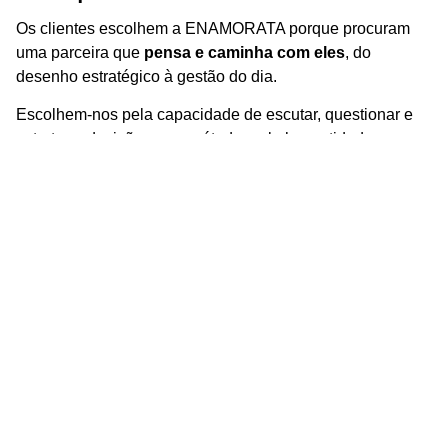
Os clientes escolhem a ENAMORATA porque procuram
uma parceira que
pensa e caminha com eles
, do
desenho estratégico à gestão do dia.
Escolhem-nos pela capacidade de escutar, questionar e
estruturar decisões com método, pela honestidade
intelectual em cada recomendação e pelo compromisso
real com resultados concretos e sustentáveis.
Nome
Empresa
Email