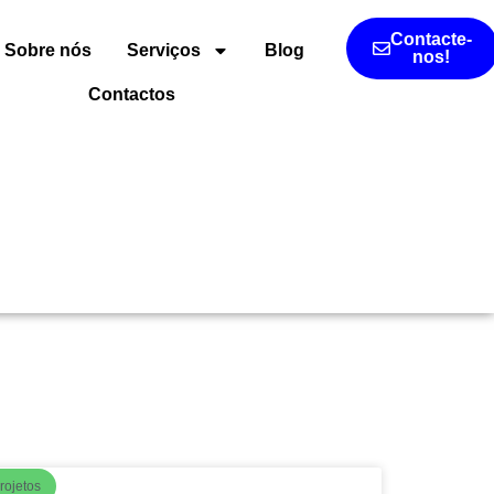
Contacte-
Sobre nós
Serviços
Blog
nos!
Contactos
rojetos