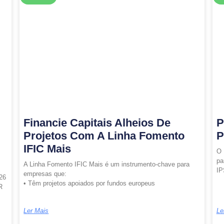
Financie Capitais Alheios De
P
Projetos Com A Linha Fomento
P
IFIC Mais
O 
pa
A Linha Fomento IFIC Mais é um instrumento-chave para
IP
empresas que:
26
• Têm projetos apoiados por fundos europeus
R
Ler Mais
Le